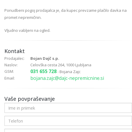
Ponudbeni pogoj prodajalca je, da kupec prevzame plačilo davka na
promet nepremičnin.
Vljudno vabljeni na ogled.
Kontakt
Prodajalec:
Bojan Dajč s.p.
Naslov:
Celovška cesta 264, 1000 Ljubljana
031 655 728
GSM:
- Bojana Zajc
bojana.zajc@dajc-nepremicnine.si
Email:
Vaše povpraševanje