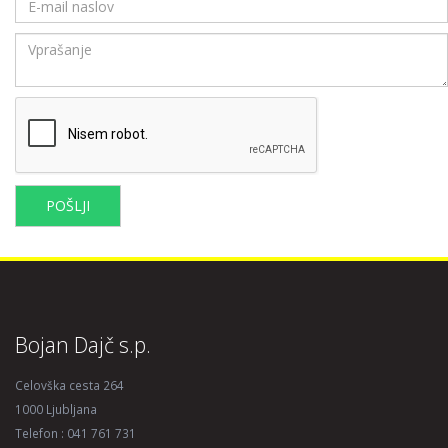
POŠLJI
Bojan Dajč s.p.
Celovška cesta 264
1000 Ljubljana
Telefon : 041 761 731