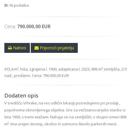
EI:
Ni podatka
Cena:
790.000,00 EUR
Natisni
Priporoči prijatelju
415,4 m², hiša, zgrajena l. 1900, adaptirana l. 2023, 896 m² zemljišča, 2/3
nad., prodamo. Cena: 790.000,00 EUR
Dodaten opis
V središču Vrhnike, na res odlični lokaciji posredujemo pri prodaji ,
popolnoma obnovljenega objekta. Gre za večstanovanjsko stavbo iz
leta 1900, s tremi etažami. Nahaja se na zemljiščih, v skupni izmeri 896
m². Ima urejen dostop, okolico in ustrezno število parkirnih mest.