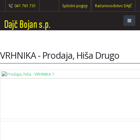
041 761 731
Splošni pogoji
Računovodstvo DAJČ
VRHNIKA - Prodaja, Hiša Drugo