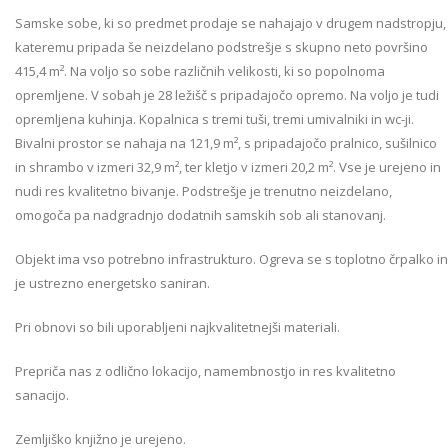
Samske sobe, ki so predmet prodaje se nahajajo v drugem nadstropju,
kateremu pripada še neizdelano podstrešje s skupno neto površino
415,4 m². Na voljo so sobe različnih velikosti, ki so popolnoma
opremljene. V sobah je 28 ležišč s pripadajočo opremo. Na voljo je tudi
opremljena kuhinja. Kopalnica s tremi tuši, tremi umivalniki in wc-ji.
Bivalni prostor se nahaja na 121,9 m², s pripadajočo pralnico, sušilnico
in shrambo v izmeri 32,9 m², ter kletjo v izmeri 20,2 m². Vse je urejeno in
nudi res kvalitetno bivanje. Podstrešje je trenutno neizdelano,
omogoča pa nadgradnjo dodatnih samskih sob ali stanovanj.
Objekt ima vso potrebno infrastrukturo. Ogreva se s toplotno črpalko in
je ustrezno energetsko saniran.
Pri obnovi so bili uporabljeni najkvalitetnejši materiali.
Prepriča nas z odlično lokacijo, namembnostjo in res kvalitetno
sanacijo.
Zemljiško knjižno je urejeno.