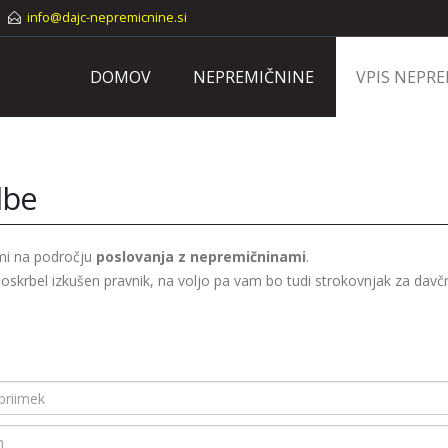
info@dajc-nepremicnine.si
DOMOV
NEPREMIČNINE
VPIS NEPR
dbe
ami na področju
poslovanja z nepremičninami
.
skrbel izkušen pravnik, na voljo pa vam bo tudi strokovnjak za davč