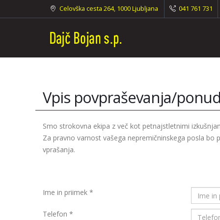
Celovška cesta 264, 1000 Ljubljana
041 761 731
Vpis povpraševanja/ponu
Smo strokovna ekipa z več kot petnajstletnimi izkušnj
Za pravno varnost vašega nepremičninskega posla bo po
vprašanja.
Ime in priimek
*
Telefon
*