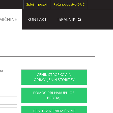
Splošni pogoji
Računovodstvo DAJČ
EMIČNINE
KONTAKT
ISKALNIK
na
CENIK STROŠKOV IN
OPRAVLJENIH STORITEV
POMOČ PRI NAKUPU OZ.
PRODAJI
CENITEV NEPREMIČNINE