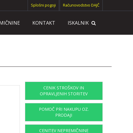
Splošni pogoji
Računovodstvo DAJČ
EMIČNINE
KONTAKT
ISKALNIK
CENIK STROŠKOV IN
OPRAVLJENIH STORITEV
POMOČ PRI NAKUPU OZ.
PRODAJI
CENITEV NEPREMIČNINE