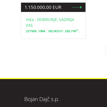
1.150.000,00 EUR
Hiša - DOBRUNJE, SADINJA
VAS
2
LETNIK:
1994
VELIKOST:
258.7 M
Bojan Dajč s.p.