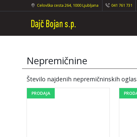
Celovška cesta 264, 1000 Ljubljana
041 761 731
Nepremičnine
Število najdenih nepremičninskih oglas
PRODAJA
PROD