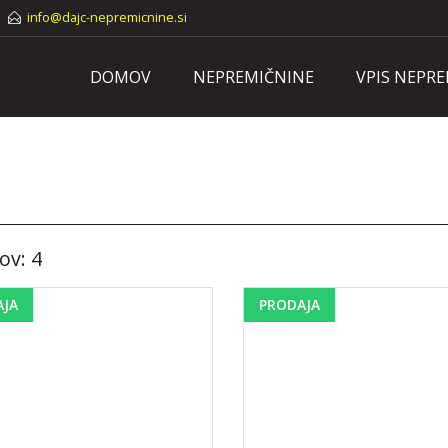
info@dajc-nepremicnine.si
DOMOV
NEPREMIČNINE
VPIS NEPR
ov: 4
AJA
PRODAJA