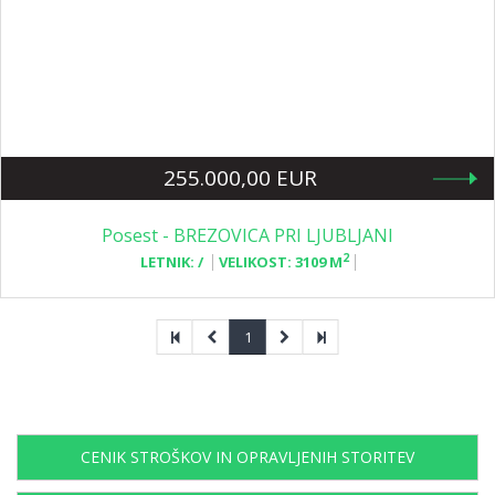
255.000,00 EUR
Posest - BREZOVICA PRI LJUBLJANI
2
LETNIK:
/
VELIKOST:
3109 M
1
CENIK STROŠKOV IN OPRAVLJENIH STORITEV