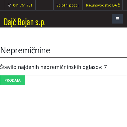
041 761 731
Splošni pogoji
Računovodstvo DAJČ
Nepremičnine
Število najdenih nepremičninskih oglasov: 7
PRODAJA