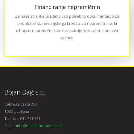
Financiranje nepremičnin
Za naše stranke uredimo vso potrebno dokumentacijo za
pridobitev stanovanjskega kredita, za nepremičnino, ki
izhaja iz nepremičninske transakcije, opravljene pri naši
agenciji.
Bojan Dajč s.p.
Celovška cesta 264
1000 Ljubljana
Telefon : 041 761 731
Email :
info@dajc-nepremicnine.si