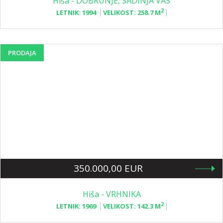
Hiša - DOBRUNJE, SADINJA VAS
2
LETNIK:
1994
VELIKOST:
258.7 M
PRODAJA
350.000,00 EUR
Hiša - VRHNIKA
2
LETNIK:
1969
VELIKOST:
142.3 M