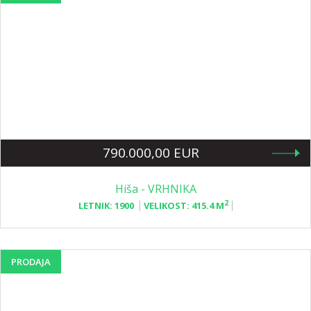
790.000,00 EUR
Hiša - VRHNIKA
2
LETNIK:
1900
VELIKOST:
415.4 M
PRODAJA